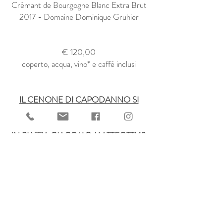
Crémant de Bourgogne Blanc Extra Brut
2017 - Domaine Dominique Gruhier
€ 120,00
coperto, acqua, vino* e caffè inclusi
IL CENONE DI CAPODANNO SI
TERRÀ PRESSO IL LOCALE
"BARRIER"
IN PIAZZA GIACOMO MATTEOTTI 10
A BERGAMO
per info e prenotazioni chiamare il Barrier
allo
0350272120