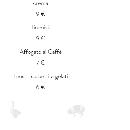
crema
9 €
Tiramisù
9 €
Affogato al Caffè
7 €
I nostri sorbetti e gelati
6 €