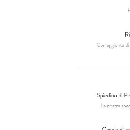
R
Ri
Con aggiunta di 
Spiedino di P
La nostra spec
Coscia di c