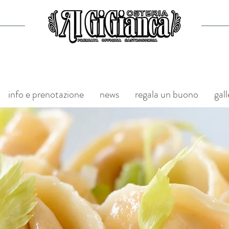
info e prenotazione
news
regala un buono
gall