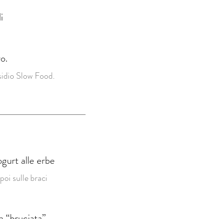
i
o.
esidio Slow Food.
gurt alle erbe
poi sulle braci
a “bruciata”