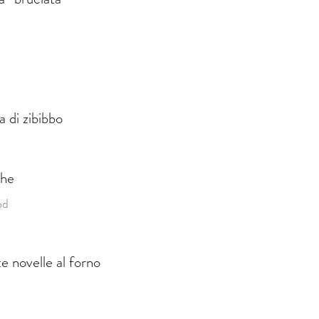
a di zibibbo
che
od
e novelle al forno