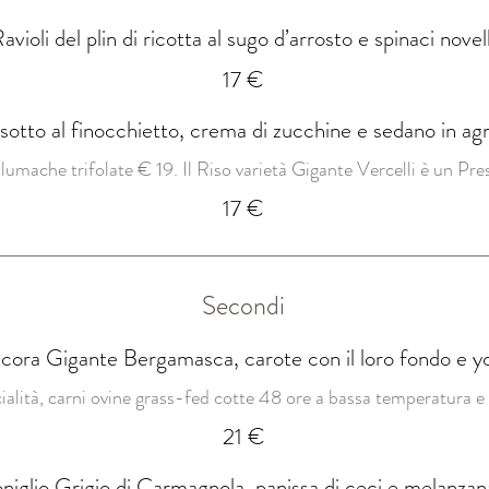
avioli del plin di ricotta al sugo d’arrosto e spinaci novell
17 €
sotto al finocchietto, crema di zucchine e sedano in agr
lumache trifolate € 19. Il Riso varietà Gigante Vercelli è un Pr
17 €
Secondi
ecora Gigante Bergamasca, carote con il loro fondo e yo
ialità, carni ovine grass-fed cotte 48 ore a bassa temperatura e 
21 €
oniglio Grigio di Carmagnola, panissa di ceci e melanzan