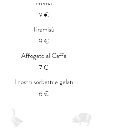
crema
9 €
Tiramisù
9 €
Affogato al Caffè
7 €
I nostri sorbetti e gelati
6 €