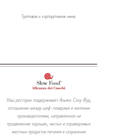
Групповое и корпоративное меню
Наш ресторан поддерживает Альянс Слоу Фуд,
соглашение между шеф-поварами и мелкими
производителями, направленное на
продвижение хороших, чистых и справедливых
местных продуктов питания и сохранение