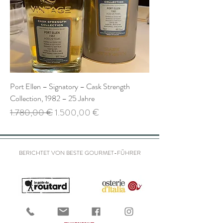
Port Ellen – Signatory – Cask Strength
Collection, 1982 – 25 Jahre
Standardpreis
Sale-Preis
1.780,00 €
1.500,00 €
BERICHTET VON BESTE GOURMET-FÜHRER